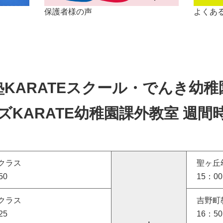
保護者様の声
よくあ
塾KARATEスクール・でんき幼稚
ズKARATE幼稚園課外教室 週間
クラス
聖ヶ丘
50
15：0
クラス
吉野町
25
16：5