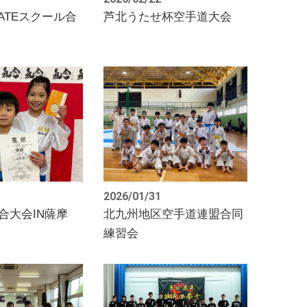
ATEスクール合
芦北うたせ杯空手道大会
2026/01/31
合大会IN薩摩
北九州地区空手道連盟合同
練習会