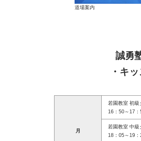
道場案内
誠勇
・キッ
若園教室 初級
16：50～17：
若園教室 中級
月
18：05～19：