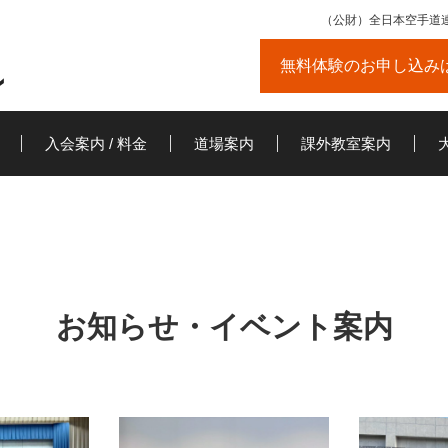
（公財）全日本空手道
無料体験のお申し込み
入会案内 / 料金
道場案内
課外教室案内
フ
お知らせ・イベント案内