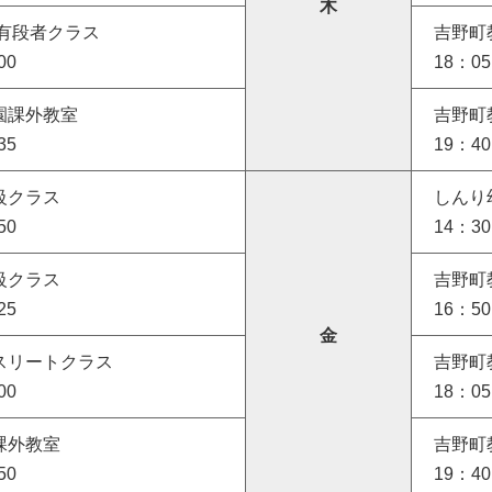
木
級有段者クラス
吉野町
00
18：0
園課外教室
吉野町
35
19：4
級クラス
しんり
50
14：3
級クラス
吉野町
25
16：5
金
スリートクラス
吉野町
00
18：0
課外教室
吉野町
50
19：4