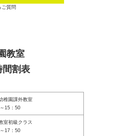
るご質問
園教室
時間割表
幼稚園課外教室
0～15：50
教室初級クラス
0～17：50