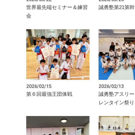
世界最先端セミナー＆練習
誠勇塾第21第
会
2026/02/15
2026/02/13
第６回最強王団体戦
誠勇塾アスリー
レンタイン祭り