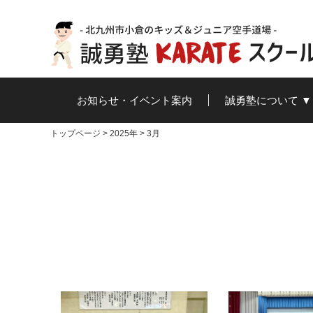
お知らせ・イベント案内
誠勇塾について ▼
トップページ
>
2025年
>
3月
空手道って？
誠勇塾の想い
黒帯を目指して
代表者あいさつ / プロ
メディア掲載
ィール