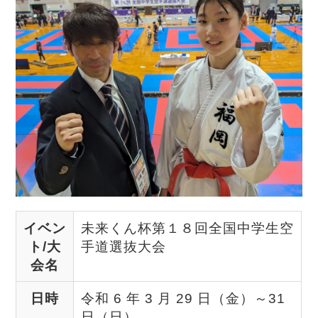
イベン
未来くん杯第１８回全国中学生空
ト/大
手道選抜大会
会名
日時
令和 6 年 3 月 29 日（金）～31
日（日）