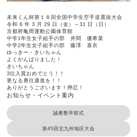
未来くん杯第１８回全国中学生空手道選抜大会
令和 6 年 3 月 29 日（金）～31 日（日）
京都府亀岡運動公園体育館
中学1年生女子組手の部 井関 優希菜
中学2年生女子組手の部 藤澤 喜衣
ゆっきー・きいちゃん
よくがんばりました！
きいちゃん
3位入賞おめでとう！！
更なる勇往邁進を！！
ありがとうございます！押忍！
お知らせ・イベント案内
誠勇塾卒部式
第45回北九州地区大会