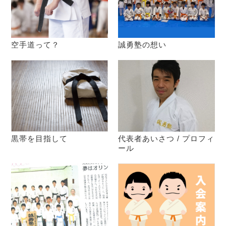
空手道って？
誠勇塾の想い
黒帯を目指して
代表者あいさつ / プロフィ
ール